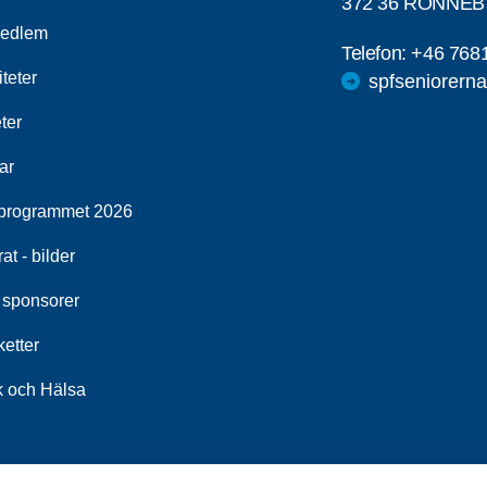
372 36 RONNEB
medlem
Telefon:
+46 768
iteter
spfseniorern
ter
ar
programmet 2026
at - bilder
 sponsorer
etter
k och Hälsa
ingars öppna aktiviteter