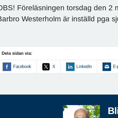
OBS! Föreläsningen torsdag den 2 m
Barbro Westerholm är inställd pga s
Dela sidan via:
Facebook
X
LinkedIn
E-
Bl