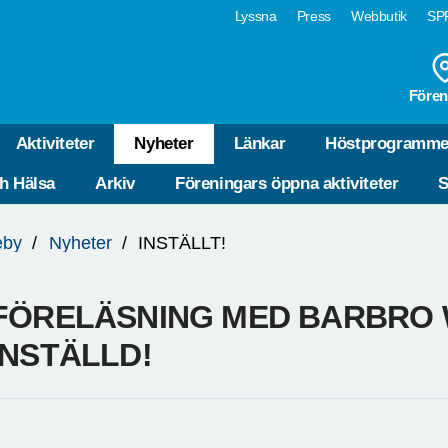
Lyssna
Press
Webbutik
SPF
Fören
Aktiviteter
Nyheter
Länkar
Höstprogramme
ch Hälsa
Arkiv
Föreningars öppna aktiviteter
S
eby
Nyheter
INSTÄLLT!
FÖRELÄSNING MED BARBRO
INSTÄLLD!