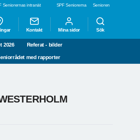
 Seniorernas intranät
SPF Seniorerna
Senioren
ingar
Kontakt
Mina sidor
Sök
t 2026
Referat - bilder
eniorrådet med rapporter
 WESTERHOLM