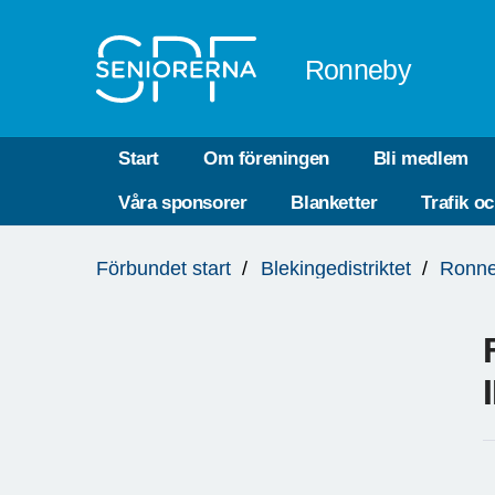
Till övergripande innehåll
Ronneby
Start
Om föreningen
Bli medlem
Våra sponsorer
Blanketter
Trafik o
Du
Förbundet start
Blekingedistriktet
Ronn
är
här: