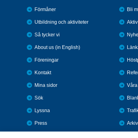
Förmåner
Bli 
Utbildning och aktiviteter
Aktiv
Så tycker vi
Nyhe
About us (in English)
Länk
Föreningar
Höst
Kontakt
Refer
Mina sidor
Våra
Sök
Blank
Lyssna
Trafi
Press
Arkiv
Webbutik
Fören