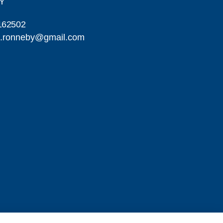
Y
162502
a.ronneby@gmail.com