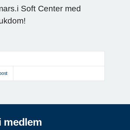
ars.i Soft Center med
jukdom!
post
i medlem