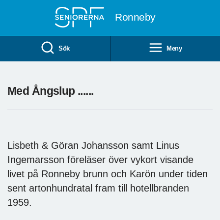
Till övergripande innehåll
Ronneby
Sök
Meny
Med Ångslup ......
Lisbeth & Göran Johansson samt Linus
Ingemarsson föreläser över vykort visande
livet på Ronneby brunn och Karön under tiden
sent artonhundratal fram till hotellbranden
1959.