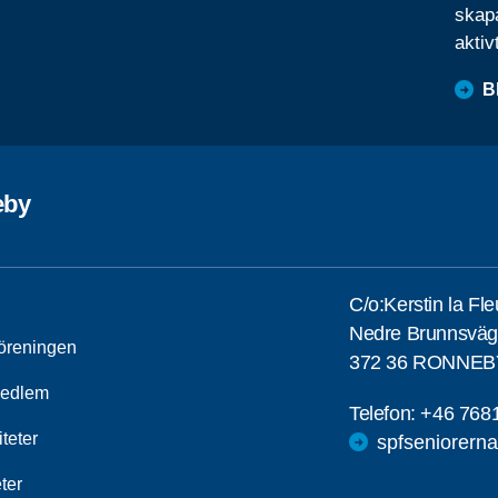
skapa
aktiv
B
eby
C/o:Kerstin la Fl
Nedre Brunnsväg
öreningen
372 36 RONNEB
medlem
Telefon:
+46 768
iteter
spfseniorern
ter