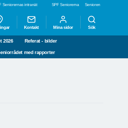
 Seniorernas intranät
SPF Seniorerna
Senioren
ingar
Kontakt
Mina sidor
Sök
t 2026
Referat - bilder
eniorrådet med rapporter