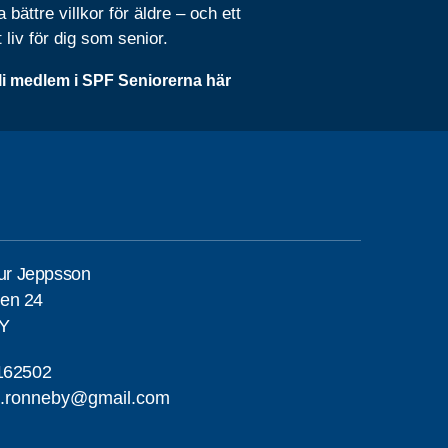
 bättre villkor för äldre – och ett
t liv för dig som senior.
li medlem i SPF Seniorerna här
eur Jeppsson
en 24
Y
162502
a.ronneby@gmail.com