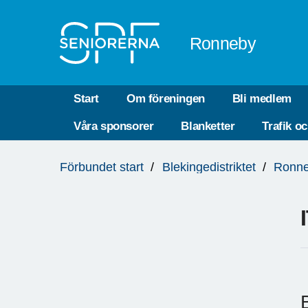
Till övergripande innehåll
Ronneby
Start
Om föreningen
Bli medlem
Våra sponsorer
Blanketter
Trafik o
Du
Förbundet start
Blekingedistriktet
Ronn
är
här: