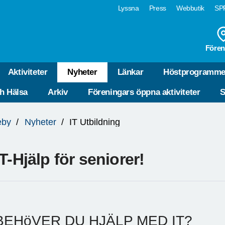
Lyssna
Press
Webbutik
SPF
Fören
Aktiviteter
Nyheter
Länkar
Höstprogramme
ch Hälsa
Arkiv
Föreningars öppna aktiviteter
S
eby
Nyheter
IT Utbildning
IT-Hjälp för seniorer!
BEHöVER DU HJÄLP MED IT?