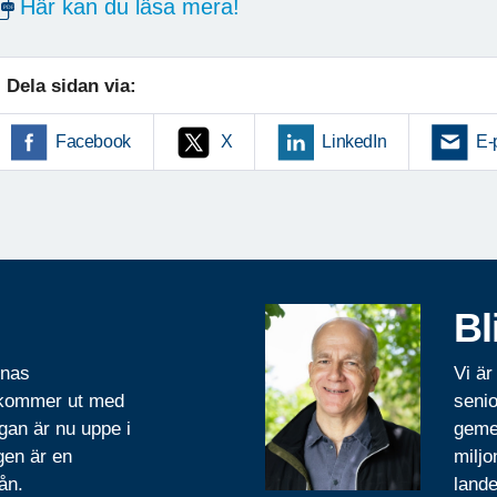
Här kan du läsa mera!
Dela sidan via:
Facebook
X
LinkedIn
E-
Bl
rnas
Vi är
 kommer ut med
senio
gan är nu uppe i
geme
gen är en
miljo
ån.
lande