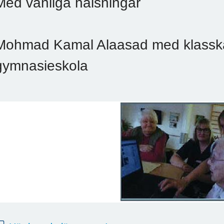
Med vänliga hälsningar
Mohmad Kamal Alaasad med klassk
gymnasieskola