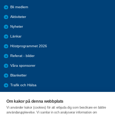
Bli medlem
Aktiviteter
Nyheter
Länkar
Höstprogrammet 2026
Referat - bilder
Våra sponsorer
Blanketter
Trafik och Hälsa
Arkiv
Om kakor på denna webbplats
Föreningars öppna aktiviteter
Vi använder kakor (cookies) för att erbjuda dig som besökare en bättre
användarupplevelse. Vi samlar in och analyserar information om
Seniorrådet med rapporter