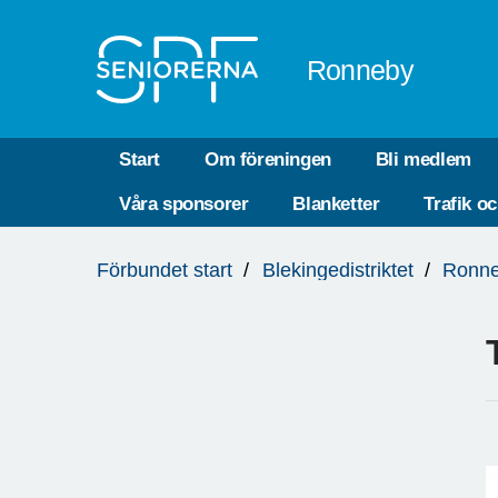
Till övergripande innehåll
Ronneby
Start
Om föreningen
Bli medlem
Våra sponsorer
Blanketter
Trafik o
Du
Förbundet start
Blekingedistriktet
Ronn
är
här: