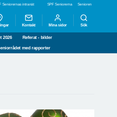
 Seniorernas intranät
SPF Seniorerna
Senioren
ingar
Kontakt
Mina sidor
Sök
t 2026
Referat - bilder
eniorrådet med rapporter