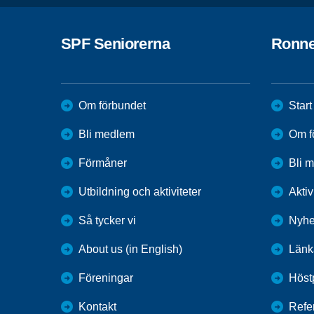
SPF Seniorerna
Ronn
Om förbundet
Start
Bli medlem
Om f
Förmåner
Bli 
Utbildning och aktiviteter
Aktiv
Så tycker vi
Nyhe
About us (in English)
Länk
Föreningar
Höst
Kontakt
Refer