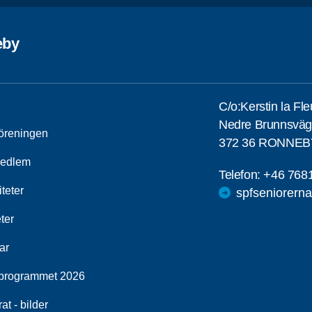
eby
C/o:Kerstin la Fl
Nedre Brunnsväg
öreningen
372 36 RONNEB
medlem
Telefon:
+46 768
iteter
spfseniorern
ter
ar
programmet 2026
at - bilder