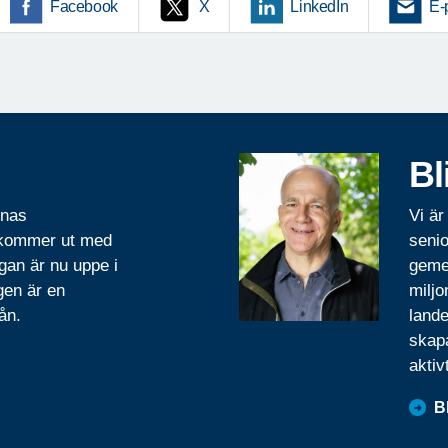
Facebook
X
LinkedIn
E-
Bl
rnas
Vi är
 kommer ut med
senio
gan är nu uppe i
geme
gen är en
miljo
ån.
lande
skapa
aktiv
B