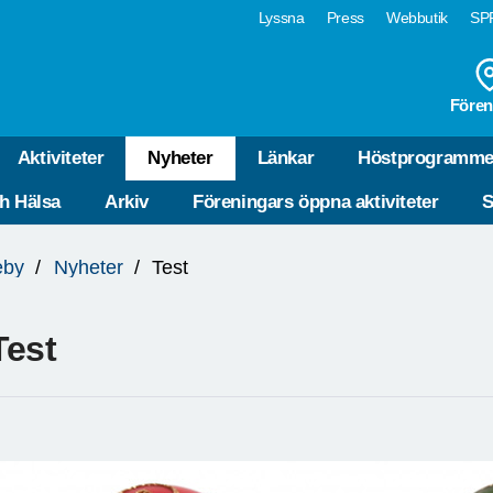
Lyssna
Press
Webbutik
SPF
Fören
Aktiviteter
Nyheter
Länkar
Höstprogramme
ch Hälsa
Arkiv
Föreningars öppna aktiviteter
S
eby
Nyheter
Test
Test