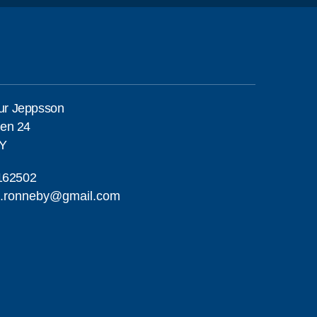
eur Jeppsson
en 24
Y
162502
a.ronneby@gmail.com