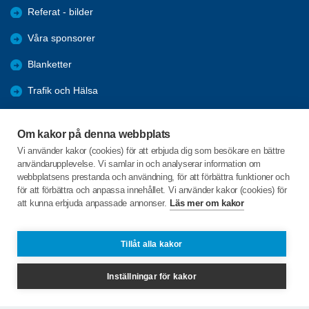
Referat - bilder
Våra sponsorer
Blanketter
Trafik och Hälsa
Arkiv
Om kakor på denna webbplats
Föreningars öppna aktiviteter
Vi använder kakor (cookies) för att erbjuda dig som besökare en bättre
användarupplevelse. Vi samlar in och analyserar information om
Seniorrådet med rapporter
webbplatsens prestanda och användning, för att förbättra funktioner och
för att förbättra och anpassa innehållet. Vi använder kakor (cookies) för
att kunna erbjuda anpassade annonser.
Läs mer om kakor
C/o:Kerstin la Fleur Jeppsson
Nedre Brunnsvägen 24
372 36 RONNEBY
Tillåt alla kakor
Telefon:
+46 768162502
Inställningar för kakor
spfseniorerna.ronneby@gmail.com