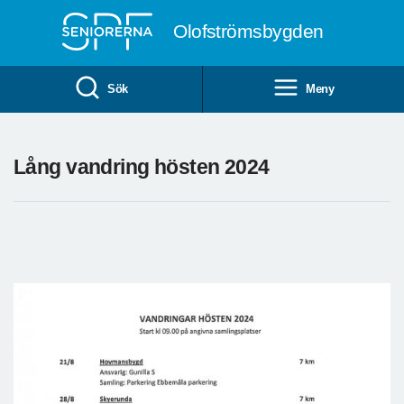
Till övergripande innehåll
Olofströmsbygden
Sök
Meny
Lång vandring hösten 2024