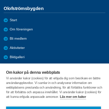
Olofströmsbygden
Start
Om föreningen
Bli medlem
Aktiviteter
Bildgalleri
Styrelseprotokoll
Om kakor på denna webbplats
Rapporter
Vi använder kakor (cookies) för att erbjuda dig som besökare en bättre
användarupplevelse. Vi samlar in och analyserar information om
Årsmöten
webbplatsens prestanda och användning, för att förbättra funktioner och
för att förbättra och anpassa innehållet. Vi använder kakor (cookies) för
att kunna erbjuda anpassade annonser.
Läs mer om kakor
C/o:Ingvar Wramsmyr
Axvägen 5