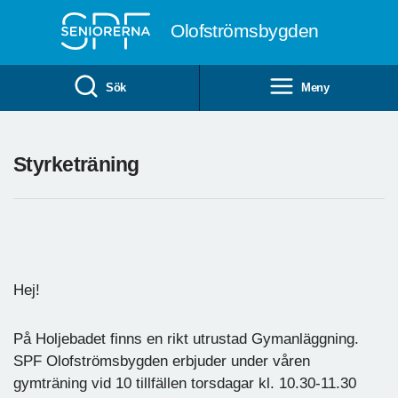
Till övergripande innehåll
Olofströmsbygden
Sök
Meny
Styrketräning
Hej!
På Holjebadet finns en rikt utrustad Gymanläggning.
SPF Olofströmsbygden erbjuder under våren
gymträning vid 10 tillfällen torsdagar kl. 10.30-11.30