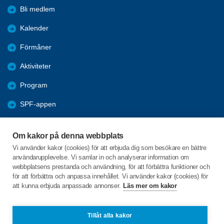
Bli medlem
Kalender
Förmåner
Aktiviteter
Program
SPF-appen
Bildgalleri
Om kakor på denna webbplats
Annonser
Vi använder kakor (cookies) för att erbjuda dig som besökare en bättre
användarupplevelse. Vi samlar in och analyserar information om
Föreningars öppna aktiviteter
webbplatsens prestanda och användning, för att förbättra funktioner och
för att förbättra och anpassa innehållet. Vi använder kakor (cookies) för
att kunna erbjuda anpassade annonser.
Läs mer om kakor
C/o:Inga George
Garvaregatan 2
374 38 Karlshamn
Tillåt alla kakor