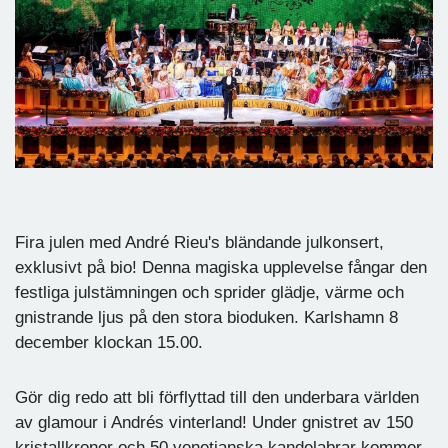
Fira julen med André Rieu's bländande julkonsert,
exklusivt på bio! Denna magiska upplevelse fångar den
festliga julstämningen och sprider glädje, värme och
gnistrande ljus på den stora bioduken. Karlshamn 8
december klockan 15.00.
Gör dig redo att bli förflyttad till den underbara världen
av glamour i Andrés vinterland! Under gnistret av 150
kristallkronor och 50 venetianska kandelabrar kommer