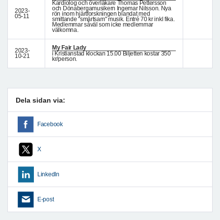
Kardiolog och överläkare Thomas Pettersson
och Dönabergamusikern Ingemar Nilsson. Nya
2023-
rön inom hjärtforskningen blandat med
05-11
smittande "smärtsam" musik. Entré 70 kr inkl fika.
Medlemmar såväl som icke medlemmar
välkomna.
My Fair Lady
2023-
i Kristianstad klockan 15.00 Biljetten kostar 350
10-21
kr/person.
Dela sidan via:
Facebook
X
LinkedIn
E-post