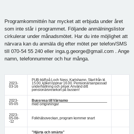
Programkommittén har mycket att erbjuda under året
som inte står i programmet. Följande anmälningslistor
cirkulerar under månadsmötet. Har du inte möjlighet att
närvara kan du anmäla dig efter mötet per telefon/SMS
till 070-54 55 240 eller inga.g.george@gmail.com . Ange
namn, telefonnummer och hur många.
PUB-träff på Loch Ness, Karlshamn. Start från kl.
2023-
15.00, köket öppnar 16.00. Pensionärsanpassad
03-16
underhållning och priser. Använd ditt
pensionärsresekort på bussen!
2023-
Bussresa till Värnamo
05-05
med omgivningar
2023-
05-08-
Folkhälsoveckan, program kommer snart
-12
"Hjärta och smärta"