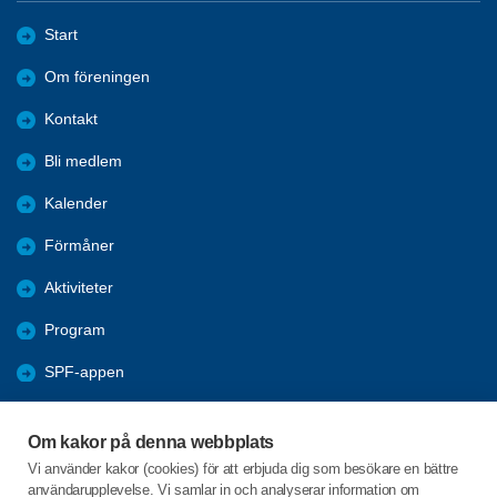
Start
Om föreningen
Kontakt
Bli medlem
Kalender
Förmåner
Aktiviteter
Program
SPF-appen
Bildgalleri
Om kakor på denna webbplats
Annonser
Vi använder kakor (cookies) för att erbjuda dig som besökare en bättre
användarupplevelse. Vi samlar in och analyserar information om