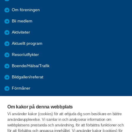
Om föreningen
Bli medlem
Aktiviteter
Aktuellt program
Resor/utflykter
Boende/Hälsa/Trafik
Bildgalleri/referat
Förmåner
Digitala hjälpmedel
Om kakor på denna webbplats
Nyheter
Vi använder kakor (cookies) för att erbjuda dig som besökare en bättre
användarupplevelse. Vi samlar in och analyserar information om
Föreningarnas öppna aktiviteter
webbplatsens prestanda och användning, för att förbättra funktioner och
för att förbättra och anpassa innehållet. Vi använder kakor (cookies) för