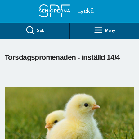
Till övergripande innehåll
Lyckå
Sök
Meny
Torsdagspromenaden - inställd 14/4