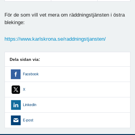
Föregående
Nästa
För de som vill vet mera om räddningstjänsten i östra
blekinge:
https://www.karlskrona.se/raddningstjansten/
Dela sidan via:
Facebook
X
LinkedIn
E-post