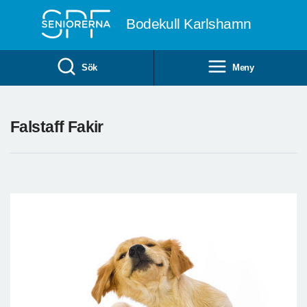
Till övergripande innehåll
Bodekull Karlshamn
Sök
Meny
Falstaff Fakir