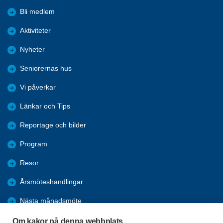
Bli medlem
Aktiviteter
Nyheter
Seniorernas hus
Vi påverkar
Länkar och Tips
Reportage och bilder
Program
Resor
Årsmöteshandlingar
Nästa månadsmöte
KSR/KPR
Om kakor på denna webbplats