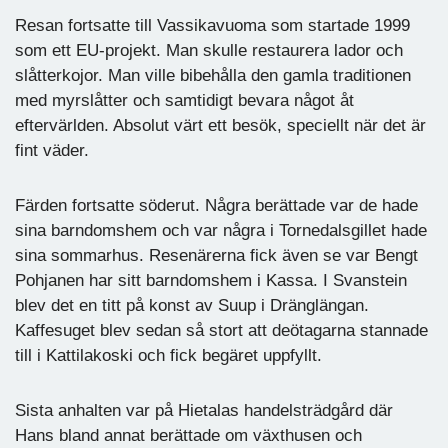
Resan fortsatte till Vassikavuoma som startade 1999
som ett EU-projekt. Man skulle restaurera lador och
slåtterkojor. Man ville bibehålla den gamla traditionen
med myrslåtter och samtidigt bevara något åt
eftervärlden. Absolut värt ett besök, speciellt när det är
fint väder.
Färden fortsatte söderut. Några berättade var de hade
sina barndomshem och var några i Tornedalsgillet hade
sina sommarhus. Resenärerna fick även se var Bengt
Pohjanen har sitt barndomshem i Kassa. I Svanstein
blev det en titt på konst av Suup i Dränglängan.
Kaffesuget blev sedan så stort att deötagarna stannade
till i Kattilakoski och fick begäret uppfyllt.
Sista anhalten var på Hietalas handelsträdgård där
Hans bland annat berättade om växthusen och