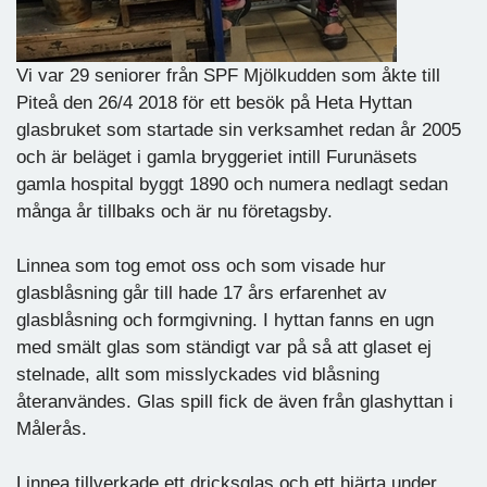
Vi var 29 seniorer från SPF Mjölkudden som åkte till
Piteå den 26/4 2018 för ett besök på Heta Hyttan
glasbruket som startade sin verksamhet redan år 2005
och är beläget i gamla bryggeriet intill Furunäsets
gamla hospital byggt 1890 och numera nedlagt sedan
många år tillbaks och är nu företagsby.
Linnea som tog emot oss och som visade hur
glasblåsning går till hade 17 års erfarenhet av
glasblåsning och formgivning. I hyttan fanns en ugn
med smält glas som ständigt var på så att glaset ej
stelnade, allt som misslyckades vid blåsning
återanvändes. Glas spill fick de även från glashyttan i
Målerås.
Linnea tillverkade ett dricksglas och ett hjärta under