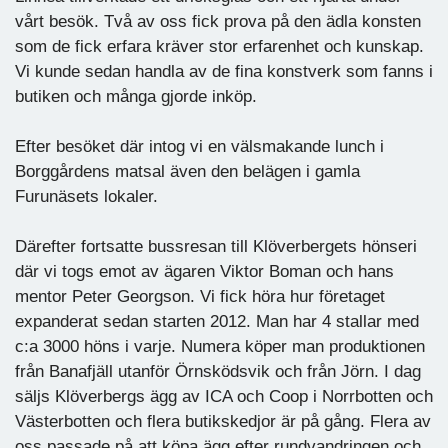
vårt besök. Två av oss fick prova på den ädla konsten
som de fick erfara kräver stor erfarenhet och kunskap.
Vi kunde sedan handla av de fina konstverk som fanns i
butiken och många gjorde inköp.
Efter besöket där intog vi en välsmakande lunch i
Borggårdens matsal även den belägen i gamla
Furunäsets lokaler.
Därefter fortsatte bussresan till Klöverbergets hönseri
där vi togs emot av ägaren Viktor Boman och hans
mentor Peter Georgson. Vi fick höra hur företaget
expanderat sedan starten 2012. Man har 4 stallar med
c:a 3000 höns i varje. Numera köper man produktionen
från Banafjäll utanför Örnsködsvik och från Jörn. I dag
säljs Klöverbergs ägg av ICA och Coop i Norrbotten och
Västerbotten och flera butikskedjor är på gång. Flera av
oss passade på att köpa ägg efter rundvandringen och