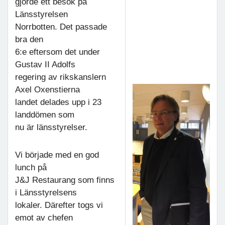
gjorde ett besök på
Länsstyrelsen
Norrbotten. Det passade
bra den
6:e eftersom det under
Gustav II Adolfs
regering av rikskanslern
Axel Oxenstierna
landet delades upp i 23
landdömen som
nu är länsstyrelser.
Vi började med en god
lunch på
J&J Restaurang som finns
i Länsstyrelsens
lokaler. Därefter togs vi
emot av chefen