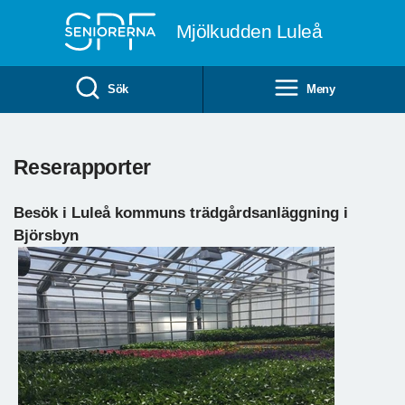
Till övergripande innehåll
Mjölkudden Luleå
Sök
Meny
Reserapporter
Besök i Luleå kommuns trädgårdsanläggning i
Björsbyn