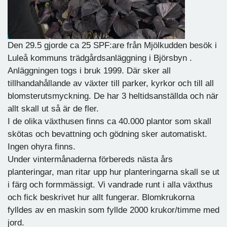
Den 29.5 gjorde ca 25 SPF:are från Mjölkudden besök i
Luleå kommuns trädgårdsanläggning i Björsbyn .
Anläggningen togs i bruk 1999. Där sker all
tillhandahållande av växter till parker, kyrkor och till all
blomsterutsmyckning. De har 3 heltidsanställda och när
allt skall ut så är de fler.
I de olika växthusen finns ca 40.000 plantor som skall
skötas och bevattning och gödning sker automatiskt.
Ingen ohyra finns.
Under vintermånaderna förbereds nästa års
planteringar, man ritar upp hur planteringarna skall se ut
i färg och formmässigt. Vi vandrade runt i alla växthus
och fick beskrivet hur allt fungerar. Blomkrukorna
fylldes av en maskin som fyllde 2000 krukor/timme med
jord.