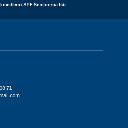
li medlem i SPF Seniorerna här
4
08 71
mail.com