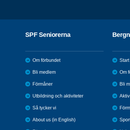
SPF Seniorerna
Bergn
Om förbundet
Start
Bli medlem
Om f
Förmåner
Bli 
Utbildning och aktiviteter
Aktiv
Så tycker vi
Förm
About us (in English)
Spon