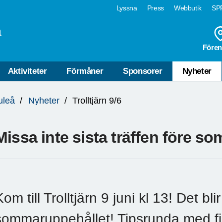
Lyssna
Press
Webbutik
SPF
å
Fören
Aktiviteter
Förmåner
Sponsorer
Nyheter
uleå
Nyheter
Trolltjärn 9/6
Missa inte sista träffen före s
om till Trolltjärn 9 juni kl 13! Det bli
sommaruppehållet! Tipsrunda med fin