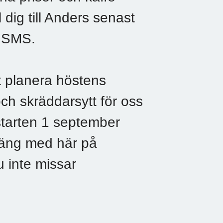
dig till Anders senast
d SMS.
tt planera höstens
och skräddarsytt för oss
starten 1 september
Häng med här på
 inte missar