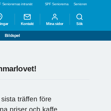
 Seniorernas intranät
SPF Seniorerna
Senioren
ingar
Kontakt
Mina sidor
Sök
Bildspel
ommarlovet!
r sista träffen före
a priser och kaffe