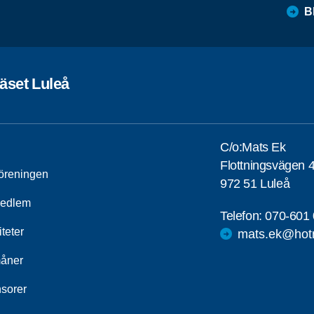
B
äset Luleå
C/o:Mats Ek
Flottningsvägen 
öreningen
972 51 Luleå
medlem
Telefon:
070-601 
iteter
mats.ek@hot
åner
sorer