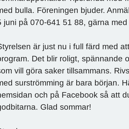
med bulla. Föreningen bjuder. Anmäl 
5 juni på 070-641 51 88, gärna me
Styrelsen är just nu i full färd med a
program. Det blir roligt, spännande 
som vill göra saker tillsammans. Riv
med surströmming är bara början. 
hemsidan och på Facebook så att du
godbitarna. Glad sommar!