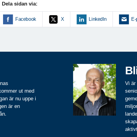
Dela sidan via:
Facebook
X
LinkedIn
E-
Bl
rnas
Vi är
 kommer ut med
senio
gan är nu uppe i
geme
gen är en
miljo
ån.
lande
skapa
aktiv