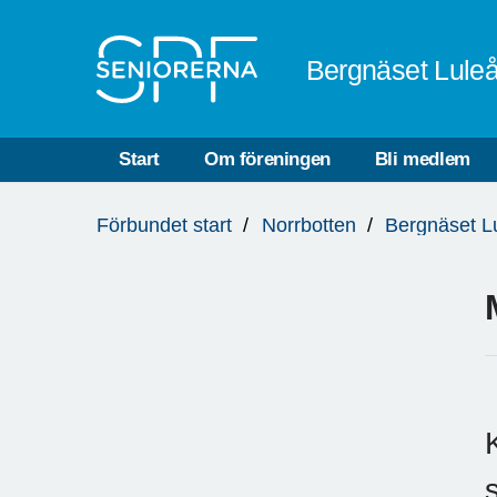
Till övergripande innehåll
Bergnäset Lule
Start
Om föreningen
Bli medlem
Du
Förbundet start
Norrbotten
Bergnäset L
är
här:
K