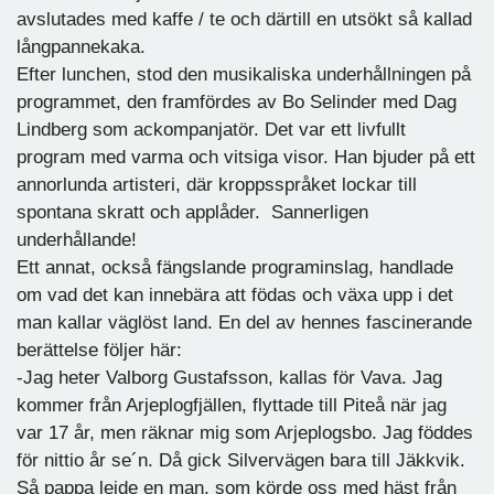
avslutades med kaffe / te och därtill en utsökt så kallad
långpannekaka.
Efter lunchen, stod den musikaliska underhållningen på
programmet, den framfördes av Bo Selinder med Dag
Lindberg som ackompanjatör. Det var ett livfullt
program med varma och vitsiga visor. Han bjuder på ett
annorlunda artisteri, där kroppsspråket lockar till
spontana skratt och applåder. Sannerligen
underhållande!
Ett annat, också fängslande programinslag, handlade
om vad det kan innebära att födas och växa upp i det
man kallar väglöst land. En del av hennes fascinerande
berättelse följer här:
-Jag heter Valborg Gustafsson, kallas för Vava. Jag
kommer från Arjeplogfjällen, flyttade till Piteå när jag
var 17 år, men räknar mig som Arjeplogsbo. Jag föddes
för nittio år se´n. Då gick Silvervägen bara till Jäkkvik.
Så pappa lejde en man, som körde oss med häst från