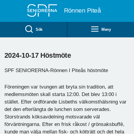
Till övergripande innehåll
Rönnen Piteå
Sök
Meny
2024-10-17 Höstmöte
SPF SENIORERNA-Rönnen I Piteås höstmöte
Föreningen var tvungen att bryta sin tradition, att
medlemsmöten skall starta 12:00. Det blev 13:00 i
stället. Efter ordförande Lisbeths välkomsthälsning var
det den efterlängta de lunchen som serverades.
Storstrands köksavdelning motsvarade väl
förväntningarna. Efter en frisk råkost / grönsaksbuffé,
kunde man välja mellan fisk- och kötträtt och det hela