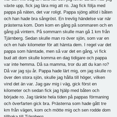
växte upp, fick jag lära mig att ro. Jag fick följa med
pappa på näten, det var roligt. Pappa sjöng alltid i båten
och han hade bra sångröst. En trevlig händelse var när
prästerna kom. Dom kom en gång på sommaren och en
gång på vintern. På sommarn skulle man gå 1 km från
Tjärnberg. Sedan skulle man ro över sjön, som var en
och en halv kilometer för att hämta dem. I regel var det
pappa som hämtade, men så var det en gång, vi fick
bud att dom skulle komma en dag tidigare och pappa
var inte hemma. Då sa mamma, tror du att du kan ro?
Då var jag sju år. Pappa hade lärt mig, om jag skulle ro
över den stora sjön, skulle jag hålla till höger, vilken
vind det än var. Jag gav mig i väg, gick först en
kilometer och sedan fick jag hjälp med båten och
började ro. Jag tänkte hela tiden på pappas förmaning
och överfarten gick bra. Prästerna som hade gått tre
km från vägen, kom och mötte mig och sen rodde dom
tillbaka till Tjärnberg.