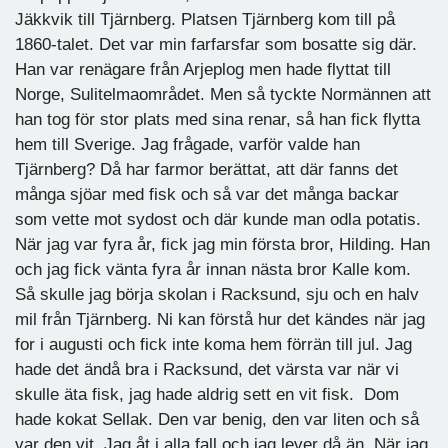
Jäkkvik till Tjärnberg. Platsen Tjärnberg kom till på
1860-talet. Det var min farfarsfar som bosatte sig där.
Han var renägare från Arjeplog men hade flyttat till
Norge, Sulitelmaområdet. Men så tyckte Normännen att
han tog för stor plats med sina renar, så han fick flytta
hem till Sverige. Jag frågade, varför valde han
Tjärnberg? Då har farmor berättat, att där fanns det
många sjöar med fisk och så var det många backar
som vette mot sydost och där kunde man odla potatis.
När jag var fyra år, fick jag min första bror, Hilding. Han
och jag fick vänta fyra år innan nästa bror Kalle kom.
Så skulle jag börja skolan i Racksund, sju och en halv
mil från Tjärnberg. Ni kan förstå hur det kändes när jag
for i augusti och fick inte koma hem förrän till jul. Jag
hade det ändå bra i Racksund, det värsta var när vi
skulle äta fisk, jag hade aldrig sett en vit fisk. Dom
hade kokat Sellak. Den var benig, den var liten och så
var den vit. Jag åt i alla fall och jag lever då än. När jag