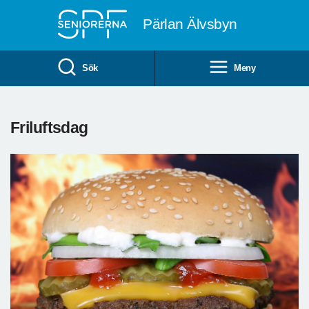
Till övergripande innehåll
Pärlan Älvsbyn
Sök
Meny
Friluftsdag