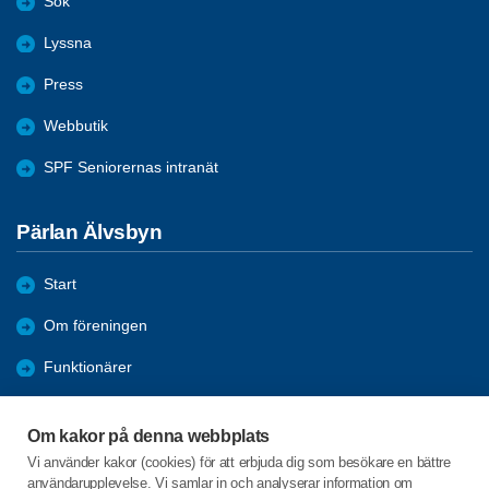
Sök
Lyssna
Press
Webbutik
SPF Seniorernas intranät
Pärlan Älvsbyn
Start
Om föreningen
Funktionärer
Bli medlem
Om kakor på denna webbplats
Bildgalleri
Vi använder kakor (cookies) för att erbjuda dig som besökare en bättre
användarupplevelse. Vi samlar in och analyserar information om