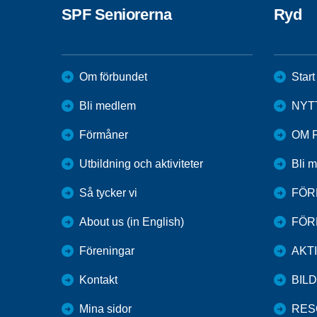
SPF Seniorerna
Ryd
Om förbundet
Start
Bli medlem
NYT
Förmåner
OM 
Utbildning och aktiviteter
Bli 
Så tycker vi
FÖR
About us (in English)
FÖR
Föreningar
AKT
Kontakt
BIL
Mina sidor
RES