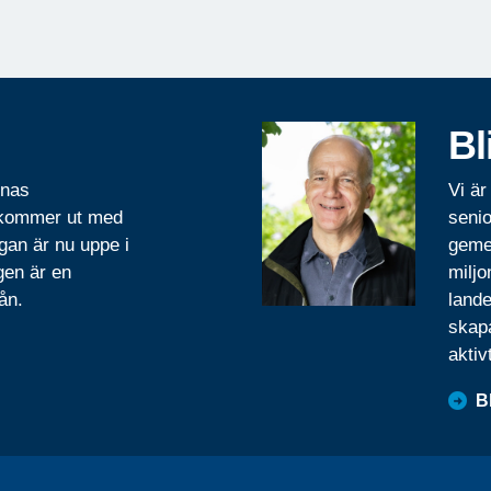
Bl
rnas
Vi är
 kommer ut med
senio
gan är nu uppe i
geme
gen är en
miljo
ån.
lande
skapa
aktiv
B