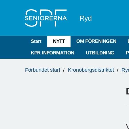
Till övergripande innehåll
Ryd
Start
NYTT
OM FÖRENINGEN
KPR INFORMATION
UTBILDNING
P
Du
Förbundet start
Kronobergsdistriktet
Ry
är
här: