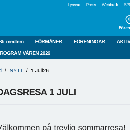
Lyssna
Press
Webbutik
SPF
Fören
Bli medlem
FÖRMÅNER
FÖRENINGAR
AKTI
ROGRAM VÅREN 2026
d
NYTT
1 Juli26
DAGSRESA 1 JULI
Välkommen på trevlig sommarresa!