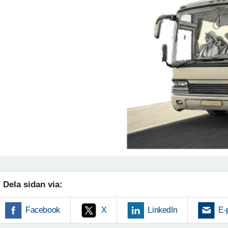
Dela sidan via:
Facebook
X
LinkedIn
E-