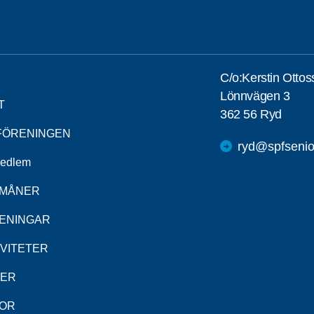
C/o:Kerstin Otto
Lönnvägen 3
T
362 56 Ryd
FÖRENINGEN
ryd@spfsenio
medlem
MÅNER
ENINGAR
IVITETER
DER
OR