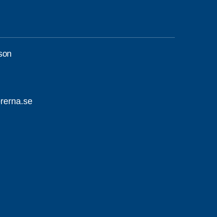
sson
rerna.se