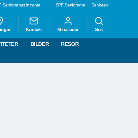
 Seniorernas intranät
SPF Seniorerna
Senioren
ingar
Kontakt
Mina sidor
Sök
VITETER
BILDER
RESOR