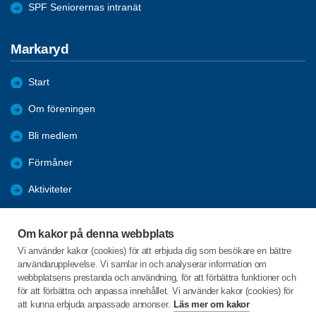
SPF Seniorernas intranät
Markaryd
Start
Om föreningen
Bli medlem
Förmåner
Aktiviteter
Bildgalleri - Referat
Om kakor på denna webbplats
ANSLAGSTAVLAN
Vi använder kakor (cookies) för att erbjuda dig som besökare en bättre
användarupplevelse. Vi samlar in och analyserar information om
Arkiv 2022-2025
webbplatsens prestanda och användning, för att förbättra funktioner och
för att förbättra och anpassa innehållet. Vi använder kakor (cookies) för
att kunna erbjuda anpassade annonser.
Läs mer om kakor
C/o:Anita Lindberg