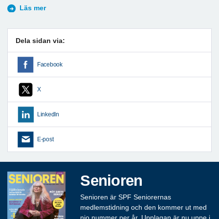
Läs mer
Dela sidan via:
Facebook
X
LinkedIn
E-post
Senioren
Senioren är SPF Seniorernas
medlemstidning och den kommer ut med
nio nummer per år. Upplagan är nu uppe i