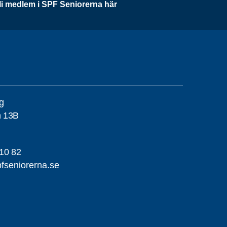
li medlem i SPF Seniorerna här
g
n 13B
10 82
seniorerna.se