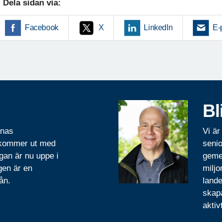
Dela sidan via:
Facebook
X
LinkedIn
E-
Bl
rnas
Vi är
 kommer ut med
senio
gan är nu uppe i
geme
gen är en
miljo
ån.
lande
skapa
aktiv