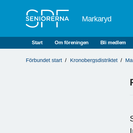
Till övergripande innehåll
Markaryd
Start
Om föreningen
Bli medlem
Du
Förbundet start
Kronobergsdistriktet
Ma
är
här: