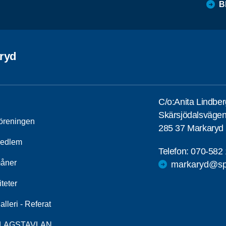
B
ryd
C/o:Anita Lindber
Skärsjödalsväge
öreningen
285 37 Markaryd
medlem
Telefon:
070-582 
åner
markaryd@spf
iteter
alleri - Referat
LAGSTAVLAN