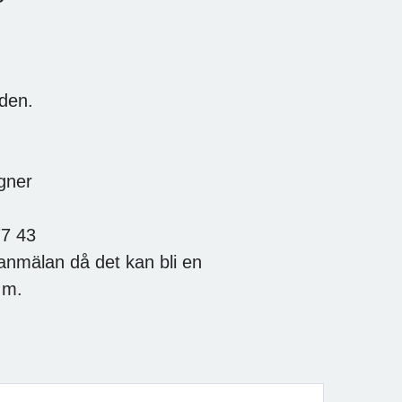
den.
gner
77 43
anmälan då det kan bli en
m.m.