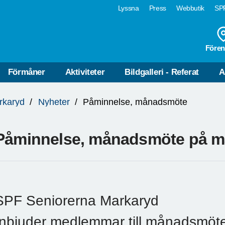
Lyssna
Press
Webbutik
SPF
Fören
Förmåner
Aktiviteter
Bildgalleri - Referat
A
rkaryd
Nyheter
Påminnelse, månadsmöte
Påminnelse, månadsmöte på 
SPF Seniorerna Markaryd
Inbjuder medlemmar till månadsmöt