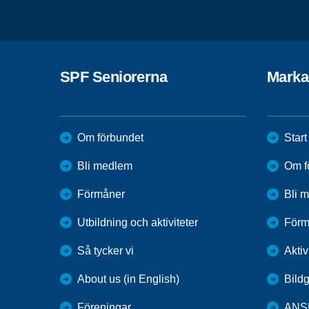
SPF Seniorerna
Marka
Om förbundet
Start
Bli medlem
Om f
Förmåner
Bli 
Utbildning och aktiviteter
Förm
Så tycker vi
Aktiv
About us (in English)
Bildg
Föreningar
ANS