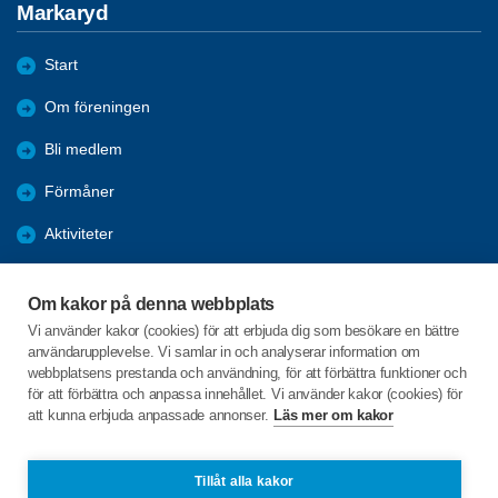
Markaryd
Start
Om föreningen
Bli medlem
Förmåner
Aktiviteter
Bildgalleri - Referat
Om kakor på denna webbplats
ANSLAGSTAVLAN
Vi använder kakor (cookies) för att erbjuda dig som besökare en bättre
användarupplevelse. Vi samlar in och analyserar information om
Arkiv 2022-2025
webbplatsens prestanda och användning, för att förbättra funktioner och
för att förbättra och anpassa innehållet. Vi använder kakor (cookies) för
att kunna erbjuda anpassade annonser.
Läs mer om kakor
C/o:Anita Lindberg
Skärsjödalsvägen 13B
285 37 Markaryd
Tillåt alla kakor