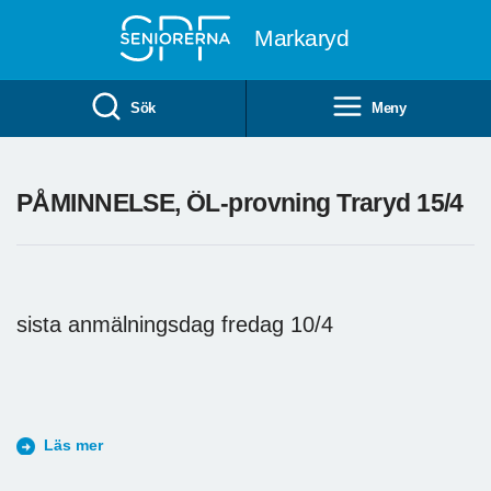
Till övergripande innehåll
Markaryd
Sök
Meny
PÅMINNELSE, ÖL-provning Traryd 15/4
sista anmälningsdag fredag 10/4
Läs mer