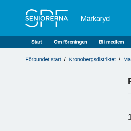
Till övergripande innehåll
Markaryd
Start
Om föreningen
Bli medlem
Du
Förbundet start
Kronobergsdistriktet
Ma
är
här: