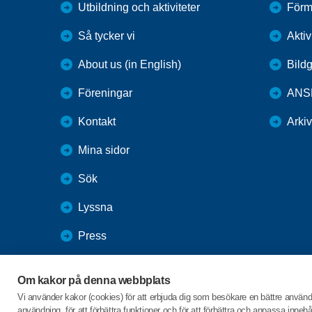
Utbildning och aktiviteter
Förm
Så tycker vi
Aktiv
About us (in English)
Bildg
Föreningar
ANS
Kontakt
Arki
Mina sidor
Sök
Lyssna
Press
Webbutik
Om kakor på denna webbplats
SPF Seniorernas intranät
Vi använder kakor (cookies) för att erbjuda dig som besökare en bättre använ
användning, för att förbättra funktioner och för att förbättra och anpassa inne