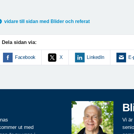
vidare till sidan med Blider och referat
Dela sidan via:
Facebook
X
LinkedIn
E-
Bl
rnas
Vi är
 kommer ut med
senio