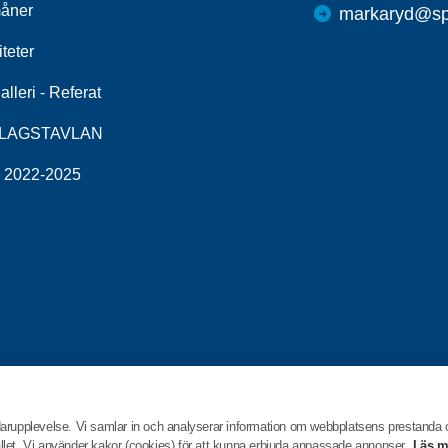
åner
markaryd@spf
iteter
alleri - Referat
LAGSTAVLAN
v 2022-2025
darupplevelse. Vi samlar in och analyserar information om webbplatsens prestanda
hållet. Vi använder kakor (cookies) för att kunna erbjuda anpassade annonser.
Läs m