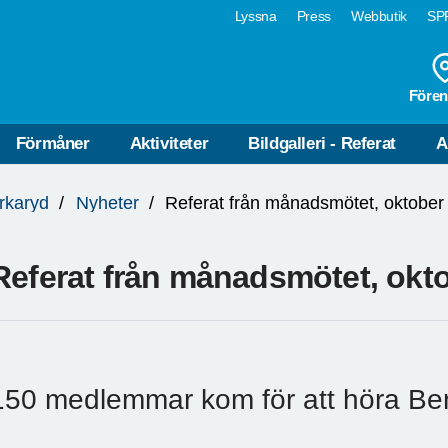
Lyssna
Press
Webbutik
SPF
Fören
Förmåner
Aktiviteter
Bildgalleri - Referat
A
rkaryd
Nyheter
Referat från månadsmötet, oktober
Referat från månadsmötet, okt
150 medlemmar kom för att höra Be