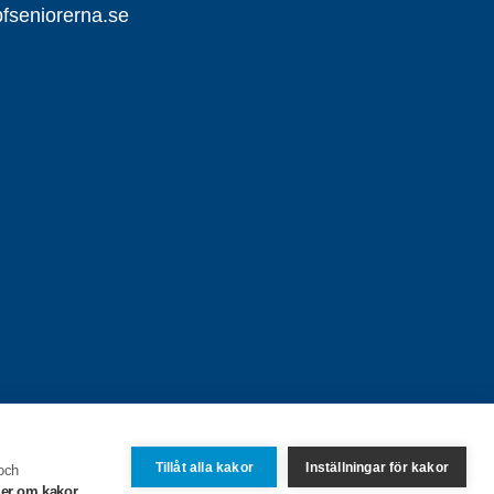
seniorerna.se
Tillåt alla kakor
Inställningar för kakor
 och
er om kakor