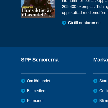
nio nummer per år. Uppla
205 400 exemplar. Tidnin
uppskattad medlemsförm
Gå till senioren.se
SPF Seniorerna
Marka
Om förbundet
Start
Bli medlem
Om f
Förmåner
Bli 