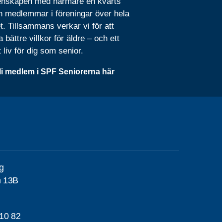
nskapen med närmare en kvarts
n medlemmar i föreningar över hela
t. Tillsammans verkar vi för att
 bättre villkor för äldre – och ett
t liv för dig som senior.
li medlem i SPF Seniorerna här
g
n 13B
10 82