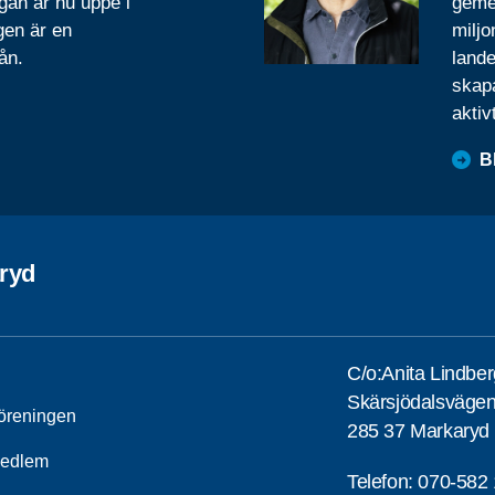
gan är nu uppe i
geme
gen är en
miljo
ån.
lande
skapa
aktiv
B
ryd
C/o:Anita Lindber
Skärsjödalsväge
öreningen
285 37 Markaryd
medlem
Telefon:
070-582 