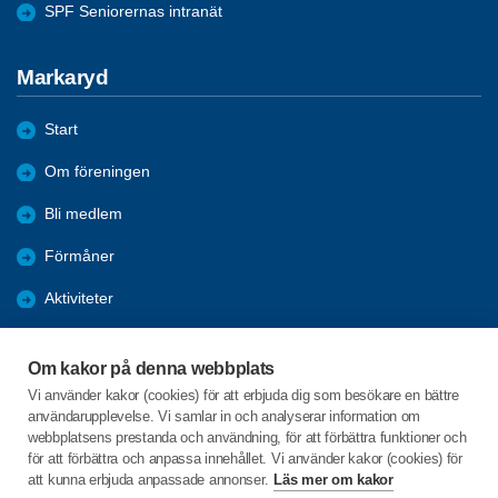
SPF Seniorernas intranät
Markaryd
Start
Om föreningen
Bli medlem
Förmåner
Aktiviteter
Bildgalleri - Referat
Om kakor på denna webbplats
ANSLAGSTAVLAN
Vi använder kakor (cookies) för att erbjuda dig som besökare en bättre
användarupplevelse. Vi samlar in och analyserar information om
Arkiv 2022-2025
webbplatsens prestanda och användning, för att förbättra funktioner och
för att förbättra och anpassa innehållet. Vi använder kakor (cookies) för
att kunna erbjuda anpassade annonser.
Läs mer om kakor
C/o:Anita Lindberg