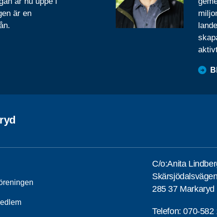
gan är nu uppe i
geme
gen är en
miljo
ån.
lande
skapa
aktiv
B
ryd
C/o:Anita Lindber
Skärsjödalsväge
öreningen
285 37 Markaryd
medlem
Telefon:
070-582 