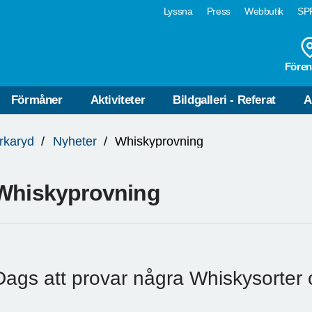
Lyssna
Press
Webbutik
SPF
Fören
Förmåner
Aktiviteter
Bildgalleri - Referat
A
rkaryd
Nyheter
Whiskyprovning
Whiskyprovning
Dags att provar några Whiskysorter