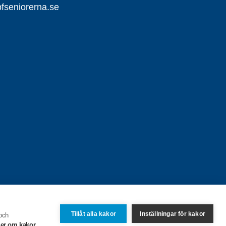
seniorerna.se
Tillåt alla kakor
Inställningar för kakor
 och
er om kakor