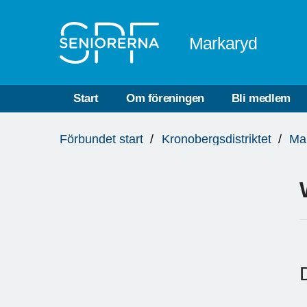
Till övergripande innehåll
Markaryd
Start
Om föreningen
Bli medlem
Du
Förbundet start
Kronobergsdistriktet
Ma
är
här: