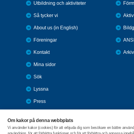
Utbildning och aktiviteter
Förm
Så tycker vi
Aktiv
About us (in English)
Bildg
Föreningar
ANS
Kontakt
Arki
Mina sidor
Sök
Lyssna
Press
Webbutik
Om kakor på denna webbplats
SPF Seniorernas intranät
Vi använder kakor (cookies) för att erbjuda dig som besökare en bättre använ
användning, för att förbättra funktioner och för att förbättra och anpassa inne