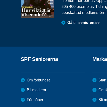
nio nummer per år. Uppla
205 400 exemplar. Tidnin
uppskattad medlemsförm
Gå till senioren.se
SPF Seniorerna
Marka
Om förbundet
Start
Bli medlem
Om f
Förmåner
Bli 