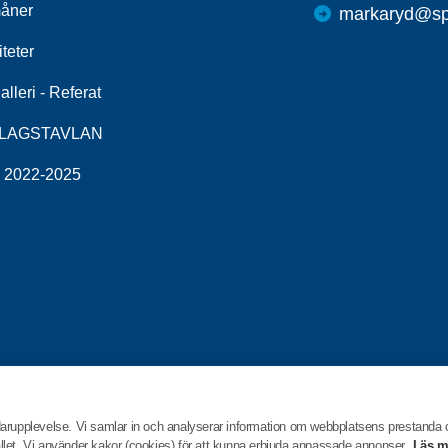
åner
markaryd@spf
iteter
alleri - Referat
LAGSTAVLAN
v 2022-2025
darupplevelse. Vi samlar in och analyserar information om webbplatsens prestanda
hållet. Vi använder kakor (cookies) för att kunna erbjuda anpassade annonser.
Läs m