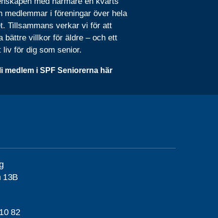
nskapen med närmare en kvarts
n medlemmar i föreningar över hela
t. Tillsammans verkar vi för att
 bättre villkor för äldre – och ett
t liv för dig som senior.
li medlem i SPF Seniorerna här
g
n 13B
10 82