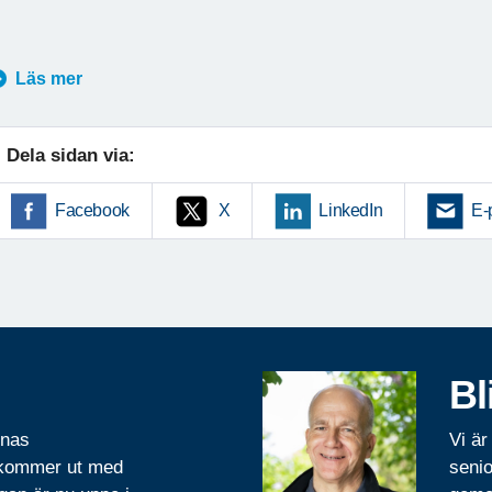
Läs mer
Dela sidan via:
Facebook
X
LinkedIn
E-
Bl
rnas
Vi är
 kommer ut med
senio