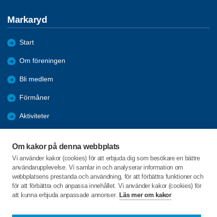
Markaryd
Start
Om föreningen
Bli medlem
Förmåner
Aktiviteter
Bildgalleri - Referat
Om kakor på denna webbplats
ANSLAGSTAVLAN
Vi använder kakor (cookies) för att erbjuda dig som besökare en bättre
användarupplevelse. Vi samlar in och analyserar information om
Arkiv 2022-2025
webbplatsens prestanda och användning, för att förbättra funktioner och
för att förbättra och anpassa innehållet. Vi använder kakor (cookies) för
att kunna erbjuda anpassade annonser.
Läs mer om kakor
C/o:Anita Lindberg
Skärsjödalsvägen 13B