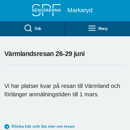
Till övergripande innehåll
Markaryd
Sök
Meny
Värmlandsresan 26-29 juni
Vi har platser kvar på resan till Värmland och
förlänger anmälningstiden till 1 mars.
Klicka här och läs mer om resan