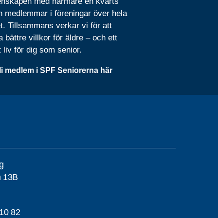
nskapen med närmare en kvarts
n medlemmar i föreningar över hela
t. Tillsammans verkar vi för att
 bättre villkor för äldre – och ett
t liv för dig som senior.
li medlem i SPF Seniorerna här
g
n 13B
10 82