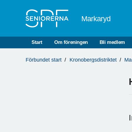
Till övergripande innehåll
Markaryd
Start
Om föreningen
Bli medlem
Du
Förbundet start
Kronobergsdistriktet
Ma
är
här: