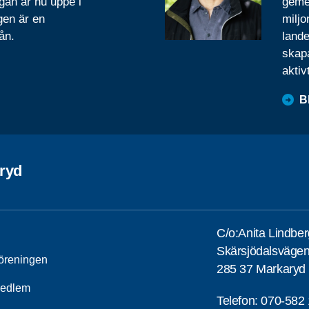
gan är nu uppe i
geme
gen är en
miljo
ån.
lande
skapa
aktiv
B
ryd
C/o:Anita Lindber
Skärsjödalsväge
öreningen
285 37 Markaryd
medlem
Telefon:
070-582 