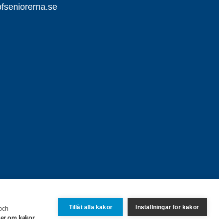
seniorerna.se
Tillåt alla kakor
Inställningar för kakor
 och
er om kakor