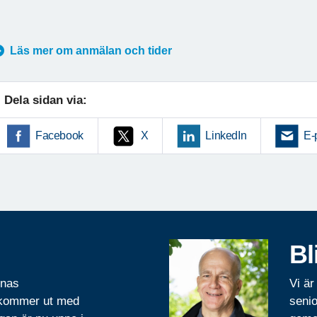
Läs mer om anmälan och tider
Dela sidan via:
Facebook
X
LinkedIn
E-
Bl
rnas
Vi är
 kommer ut med
senio