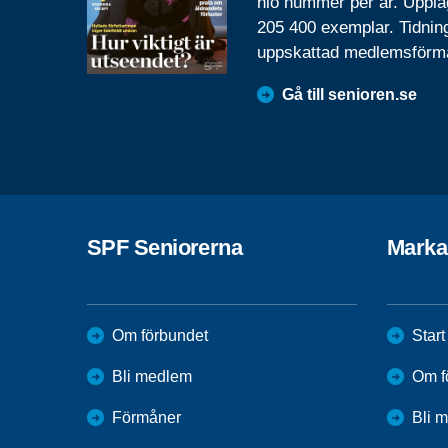
nio nummer per år. Uppla
205 400 exemplar. Tidnin
uppskattad medlemsförm
Gå till senioren.se
SPF Seniorerna
Marka
Om förbundet
Start
Bli medlem
Om f
Förmåner
Bli 