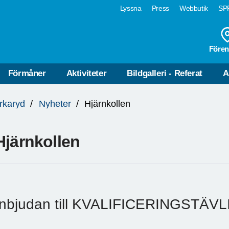
Lyssna
Press
Webbutik
SPF
Fören
Förmåner
Aktiviteter
Bildgalleri - Referat
A
rkaryd
Nyheter
Hjärnkollen
Hjärnkollen
Inbjudan till KVALIFICERINGSTÄV