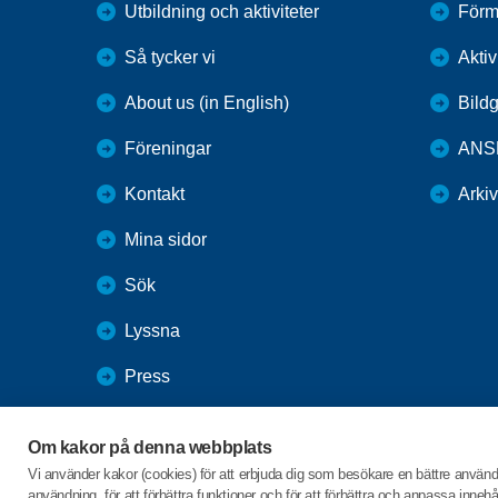
Utbildning och aktiviteter
Förm
Så tycker vi
Aktiv
About us (in English)
Bildg
Föreningar
ANS
Kontakt
Arki
Mina sidor
Sök
Lyssna
Press
Webbutik
Om kakor på denna webbplats
SPF Seniorernas intranät
Vi använder kakor (cookies) för att erbjuda dig som besökare en bättre använ
användning, för att förbättra funktioner och för att förbättra och anpassa inne