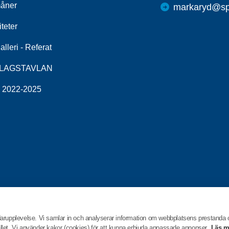
åner
markaryd@spf
iteter
alleri - Referat
LAGSTAVLAN
v 2022-2025
darupplevelse. Vi samlar in och analyserar information om webbplatsens prestanda
hållet. Vi använder kakor (cookies) för att kunna erbjuda anpassade annonser.
Läs m