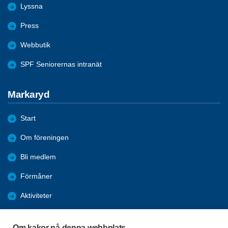
Lyssna
Press
Webbutik
SPF Seniorernas intranät
Markaryd
Start
Om föreningen
Bli medlem
Förmåner
Aktiviteter
Bildgalleri - Referat
Om kakor på denna webbplats