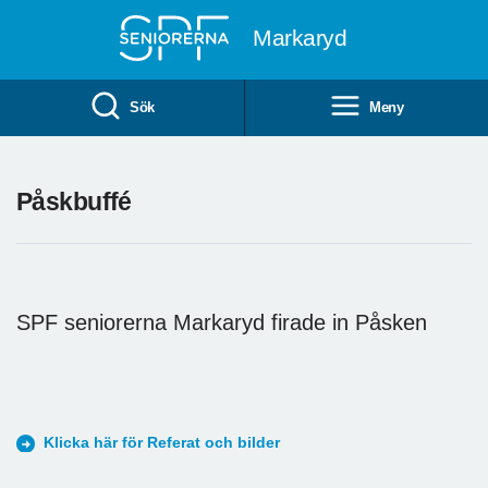
Till övergripande innehåll
Markaryd
Sök
Meny
Påskbuffé
SPF seniorerna Markaryd firade in Påsken
Klicka här för Referat och bilder