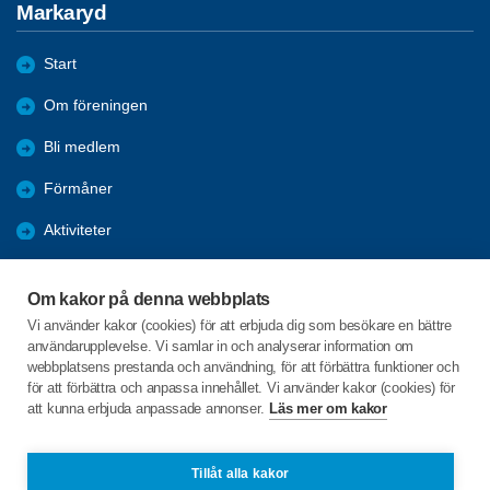
Markaryd
Start
Om föreningen
Bli medlem
Förmåner
Aktiviteter
Bildgalleri - Referat
Om kakor på denna webbplats
ANSLAGSTAVLAN
Vi använder kakor (cookies) för att erbjuda dig som besökare en bättre
användarupplevelse. Vi samlar in och analyserar information om
Arkiv 2022-2025
webbplatsens prestanda och användning, för att förbättra funktioner och
för att förbättra och anpassa innehållet. Vi använder kakor (cookies) för
att kunna erbjuda anpassade annonser.
Läs mer om kakor
C/o:Anita Lindberg
Skärsjödalsvägen 13B
285 37 Markaryd
Tillåt alla kakor