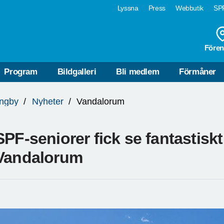
Lyssna
Press
Webbutik
SPF
Fören
Program
Bildgalleri
Bli medlem
Förmåner
ungby
Nyheter
Vandalorum
SPF-seniorer fick se fantastiskt
Vandalorum