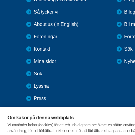
Så tycker vi
Bildg
About us (in English)
Bli 
Föreningar
Förm
Kontakt
Sök
Mina sidor
Nyhe
Sök
Lyssna
Press
Webbutik
Om kakor på denna webbplats
SPF Seniorernas intranät
Vi använder kakor (cookies) för att erbjuda dig som besökare en bättre använ
användning, för att förbättra funktioner och för att förbättra och anpassa inne