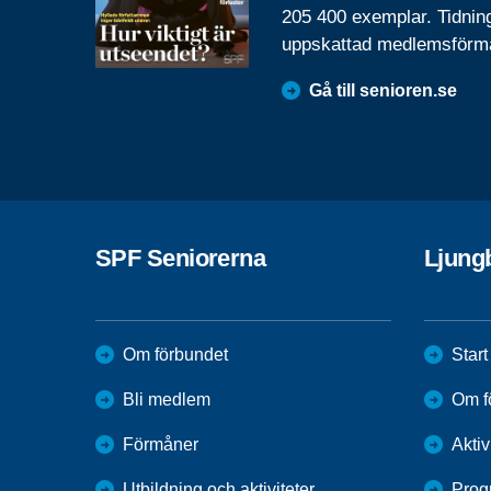
205 400 exemplar. Tidnin
uppskattad medlemsförm
Gå till senioren.se
SPF Seniorerna
Ljung
Om förbundet
Start
Bli medlem
Om f
Förmåner
Aktiv
Utbildning och aktiviteter
Prog