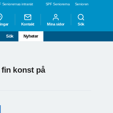
 Seniorernas intranät
SPF Seniorerna
Senioren
ingar
Kontakt
Mina sidor
Sök
Sök
Nyheter
 fin konst på