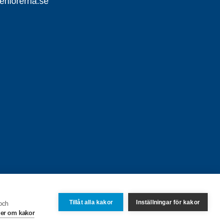
eniorerna.se
Tillåt alla kakor
Inställningar för kakor
 och
er om kakor