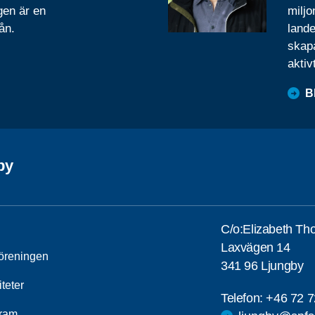
gen är en
miljo
ån.
lande
skapa
aktiv
B
by
C/o:Elizabeth Th
Laxvägen 14
öreningen
341 96 Ljungby
iteter
Telefon:
+46 72 7
ram