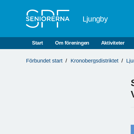
Till övergripande innehåll
Ljungby
Start
Om föreningen
Aktiviteter
Du
Förbundet start
Kronobergsdistriktet
Lj
är
här: