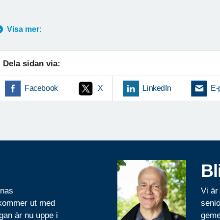
Visa mer:
Dela sidan via:
Facebook
X
LinkedIn
E-
Bl
rnas
Vi är
 kommer ut med
senio
gan är nu uppe i
geme