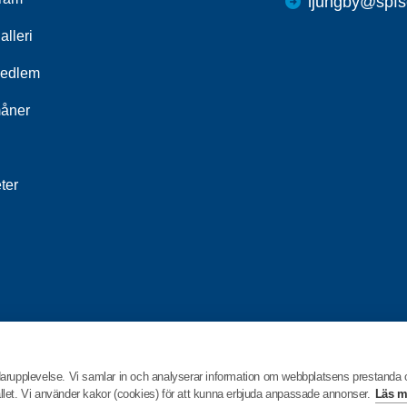
ljungby@spfs
alleri
medlem
åner
ter
darupplevelse. Vi samlar in och analyserar information om webbplatsens prestanda
hållet. Vi använder kakor (cookies) för att kunna erbjuda anpassade annonser.
Läs m