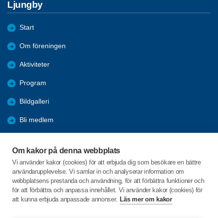
Ljungby
Start
Om föreningen
Aktiviteter
Program
Bildgalleri
Bli medlem
Förmåner
Om kakor på denna webbplats
Sök
Vi använder kakor (cookies) för att erbjuda dig som besökare en bättre
användarupplevelse. Vi samlar in och analyserar information om
Nyheter
webbplatsens prestanda och användning, för att förbättra funktioner och
för att förbättra och anpassa innehållet. Vi använder kakor (cookies) för
att kunna erbjuda anpassade annonser.
Läs mer om kakor
C/o:Elizabeth Thoor
Laxvägen 14