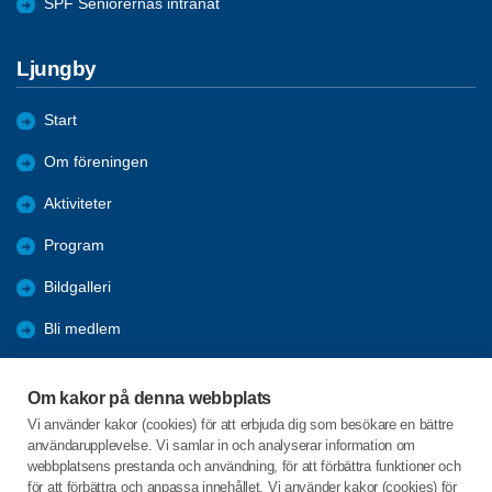
SPF Seniorernas intranät
Ljungby
Start
Om föreningen
Aktiviteter
Program
Bildgalleri
Bli medlem
Förmåner
Om kakor på denna webbplats
Sök
Vi använder kakor (cookies) för att erbjuda dig som besökare en bättre
användarupplevelse. Vi samlar in och analyserar information om
Nyheter
webbplatsens prestanda och användning, för att förbättra funktioner och
för att förbättra och anpassa innehållet. Vi använder kakor (cookies) för