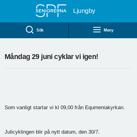
Till övergripande innehåll
Ljungby
Sök
Meny
Måndag 29 juni cyklar vi igen!
Som vanligt startar vi kl 09,00 från Equmeniakyrkan.
Julicyklingen blir på nytt datum, den 30/7.