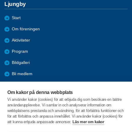
Ljungby
Start
Om föreningen
Aktiviteter
Program
Bildgalleri
Bli medlem
Förmåner
Om kakor på denna webbplats
Sök
Vi använder kakor (cookies) för att erbjuda dig som besökare en bättre
användarupplevelse. Vi samlar in och analyserar information om
Nyheter
webbplatsens prestanda och användning, för att förbättra funktioner och
för att förbättra och anpassa innehållet. Vi använder kakor (cookies) för
att kunna erbjuda anpassade annonser.
Läs mer om kakor
C/o:Elizabeth Thoor
Laxvägen 14