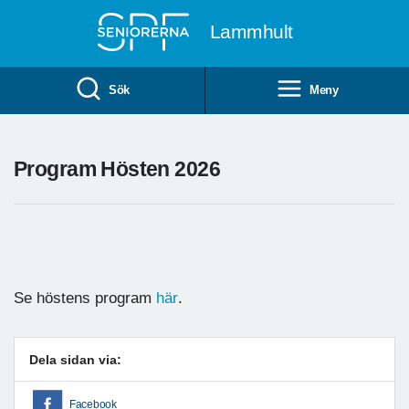
Till övergripande innehåll
Lammhult
Sök
Meny
Program Hösten 2026
Se höstens program
här
.
Dela sidan via:
Facebook