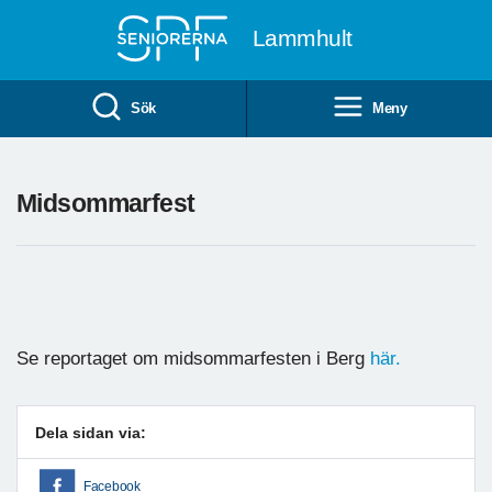
Till övergripande innehåll
Lammhult
Sök
Meny
Midsommarfest
Se reportaget om midsommarfesten i Berg
här.
Dela sidan via:
Facebook