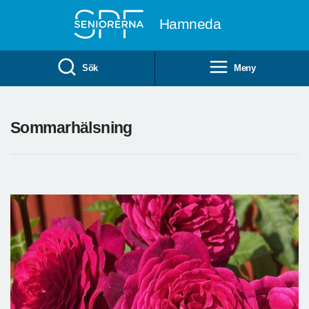
Till övergripande innehåll
Hamneda
Sök
Meny
Sommarhälsning