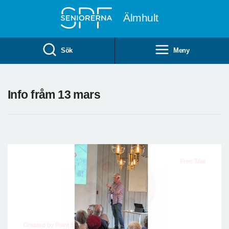
Till övergripande innehåll
Älmhult
Sök
Meny
Info fråm 13 mars