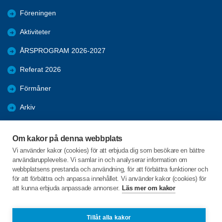
Föreningen
Aktiviteter
ÅRSPROGRAM 2026-2027
Referat 2026
Förmåner
Arkiv
Bli medlem
Om kakor på denna webbplats
NYTT
Vi använder kakor (cookies) för att erbjuda dig som besökare en bättre
användarupplevelse. Vi samlar in och analyserar information om
RESOR
webbplatsens prestanda och användning, för att förbättra funktioner och
för att förbättra och anpassa innehållet. Vi använder kakor (cookies) för
att kunna erbjuda anpassade annonser.
Läs mer om kakor
C/o:Birgitta Löfstedt
Hantverksgatan 31A
343 30 Älmhult
Tillåt alla kakor