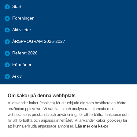
Start
Föreningen
Aktiviteter
ÅRSPROGRAM 2026-2027
Referat 2026
Förmåner
Arkiv
Bli medlem
Om kakor på denna webbplats
NYTT
Vi använder kakor (cookies) för att erbjuda dig som besökare en bättre
användarupplevelse. Vi samlar in och analyserar information om
RESOR
webbplatsens prestanda och användning, för att förbättra funktioner och
för att förbättra och anpassa innehållet. Vi använder kakor (cookies) för
att kunna erbjuda anpassade annonser.
Läs mer om kakor
C/o:Birgitta Löfstedt
Hantverksgatan 31A