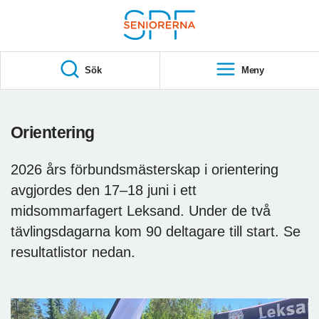
Till övergripande innehåll
S
T
Sök
Meny
A
R
T
Orientering
2026 års förbundsmästerskap i orientering
avgjordes den 17–18 juni i ett
midsommarfagert Leksand. Under de två
tävlingsdagarna kom 90 deltagare till start. Se
resultatlistor nedan.