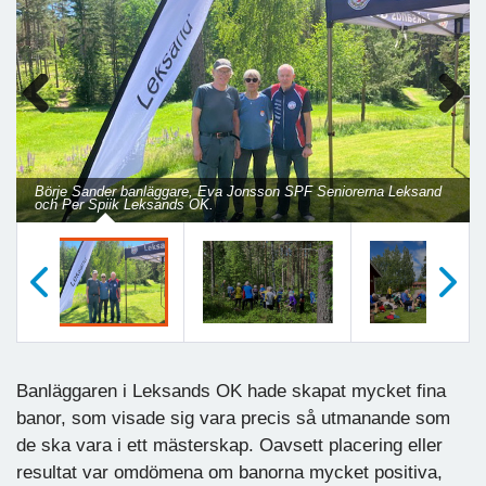
Previous
Next
Börje Sander banläggare, Eva Jonsson SPF Seniorerna Leksand
och Per Spiik Leksands OK.
Föregående
Nästa
Banläggaren i Leksands OK hade skapat mycket fina
banor, som visade sig vara precis så utmanande som
de ska vara i ett mästerskap. Oavsett placering eller
resultat var omdömena om banorna mycket positiva,