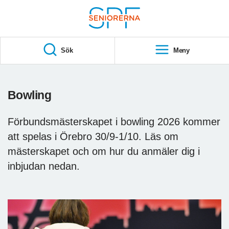
Till övergripande innehåll
S
T
Sök
Meny
A
R
T
Bowling
Förbundsmästerskapet i bowling 2026 kommer
att spelas i Örebro 30/9-1/10. Läs om
mästerskapet och om hur du anmäler dig i
inbjudan nedan.