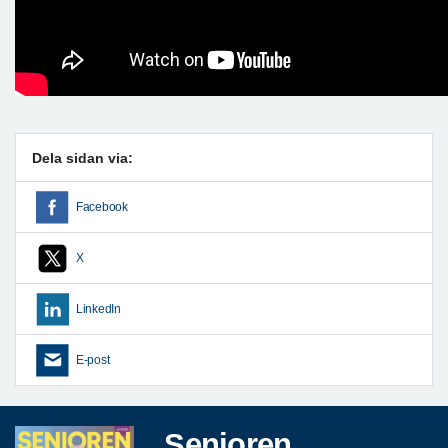
Dela sidan via:
Facebook
X
LinkedIn
E-post
Senioren