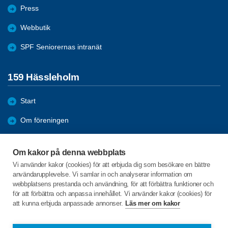
Press
Webbutik
SPF Seniorernas intranät
159 Hässleholm
Start
Om föreningen
Föreningsaktiviteter
Om kakor på denna webbplats
Bli medlem
Vi använder kakor (cookies) för att erbjuda dig som besökare en bättre
användarupplevelse. Vi samlar in och analyserar information om
Förmåner
webbplatsens prestanda och användning, för att förbättra funktioner och
för att förbättra och anpassa innehållet. Vi använder kakor (cookies) för
att kunna erbjuda anpassade annonser.
Läs mer om kakor
C/o:Senioren
Tingshusgatan 2