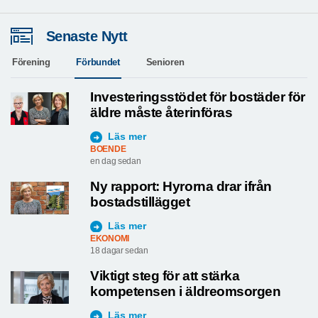
Senaste Nytt
Förening
Förbundet
Senioren
Investeringsstödet för bostäder för
äldre måste återinföras
Läs mer
BOENDE
en dag sedan
Ny rapport: Hyrorna drar ifrån
bostadstillägget
Läs mer
EKONOMI
18 dagar sedan
Viktigt steg för att stärka
kompetensen i äldreomsorgen
Läs mer