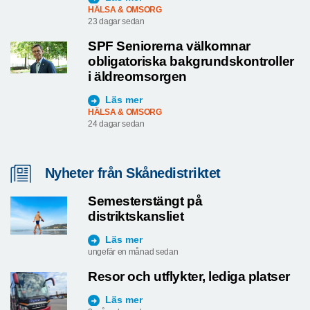
HÄLSA & OMSORG
23 dagar sedan
SPF Seniorerna välkomnar
obligatoriska bakgrundskontroller
i äldreomsorgen
Läs mer
HÄLSA & OMSORG
24 dagar sedan
Nyheter från Skånedistriktet
Semesterstängt på
distriktskansliet
Läs mer
ungefär en månad sedan
Resor och utflykter, lediga platser
Läs mer