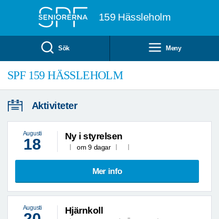
Till övergripande innehåll
159 Hässleholm
Sök
Meny
SPF 159 HÄSSLEHOLM
Aktiviteter
Augusti
Ny i styrelsen
18
om 9 dagar
Mer info
Augusti
Hjärnkoll
20