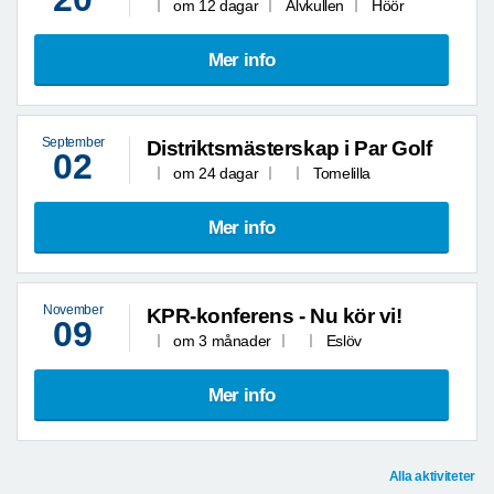
om 12 dagar
Älvkullen
Höör
Mer info
September
Distriktsmästerskap i Par Golf
02
om 24 dagar
Tomelilla
Mer info
November
KPR-konferens - Nu kör vi!
09
om 3 månader
Eslöv
Mer info
Alla aktiviteter